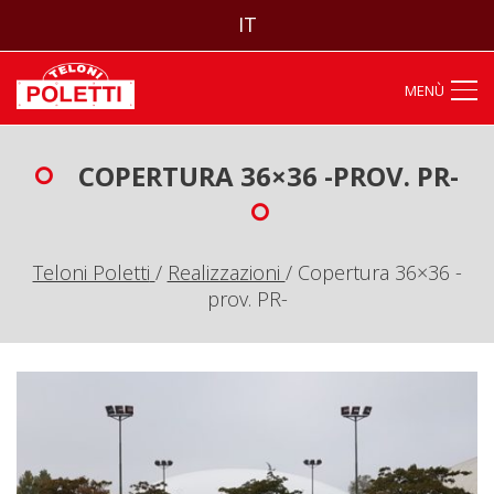
IT
MENÙ
COPERTURA 36×36 -PROV. PR-
Teloni Poletti
/
Realizzazioni
/
Copertura 36×36 -
prov. PR-