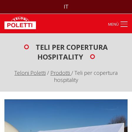
IT
MENÙ
TELI PER COPERTURA
HOSPITALITY
Teloni Poletti
/
Prodotti
/
Teli per copertura
hospitality